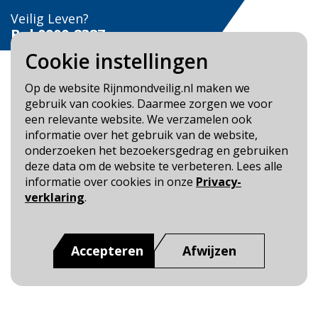
Veilig Leven?
Bel 0900-8387
Cookie instellingen
Op de website Rijnmondveilig.nl maken we
gebruik van cookies. Daarmee zorgen we voor
een relevante website. We verzamelen ook
Blijf op de hoogte
informatie over het gebruik van de website,
onderzoeken het bezoekersgedrag en gebruiken
Cookie- en Privacybeleid
deze data om de website te verbeteren. Lees alle
Toegankelijkheid
informatie over cookies in onze
Privacy-
verklaring
.
Dit is een website van
:
Veiligheidsregio Rotterdam-
Rijnmond
Accepteren
Afwijzen