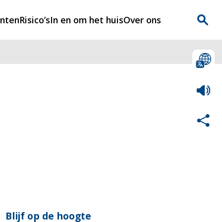
enten
Risico’s
In en om het huis
Over ons
n
Over Rijnmondveilig
?
Nieuws
Veilig Leven
Contact
Blijf op de hoogte