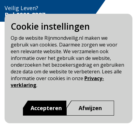
Veilig Leven?
Bel 0900-8387
Cookie instellingen
Op de website Rijnmondveilig.nl maken we
gebruik van cookies. Daarmee zorgen we voor
een relevante website. We verzamelen ook
Blijf op de hoogte
informatie over het gebruik van de website,
onderzoeken het bezoekersgedrag en gebruiken
Cookie- en Privacybeleid
deze data om de website te verbeteren. Lees alle
Toegankelijkheid
informatie over cookies in onze
Privacy-
verklaring
.
Dit is een website van
:
Veiligheidsregio Rotterdam-
Rijnmond
Accepteren
Afwijzen