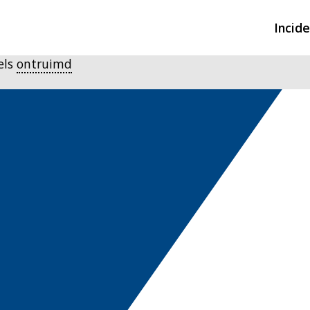
Incid
els
ontruimd
Overzicht incidente
Hulpdiensten nodig
CIN-meldingen