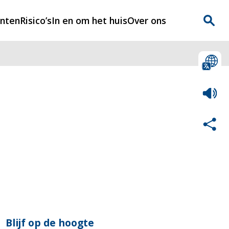
enten
Risico’s
In en om het huis
Over ons
n
Over Rijnmondveilig
?
Nieuws
Veilig Leven
Contact
Blijf op de hoogte