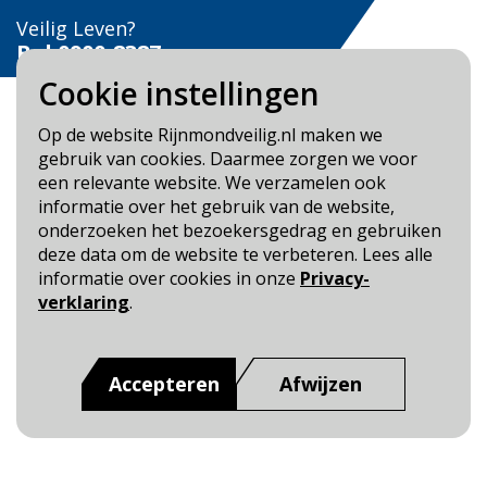
Veilig Leven?
Bel 0900-8387
Cookie instellingen
Op de website Rijnmondveilig.nl maken we
gebruik van cookies. Daarmee zorgen we voor
een relevante website. We verzamelen ook
Blijf op de hoogte
informatie over het gebruik van de website,
onderzoeken het bezoekersgedrag en gebruiken
Cookie- en Privacybeleid
deze data om de website te verbeteren. Lees alle
Toegankelijkheid
informatie over cookies in onze
Privacy-
verklaring
.
Dit is een website van
:
Veiligheidsregio Rotterdam-
Rijnmond
Accepteren
Afwijzen