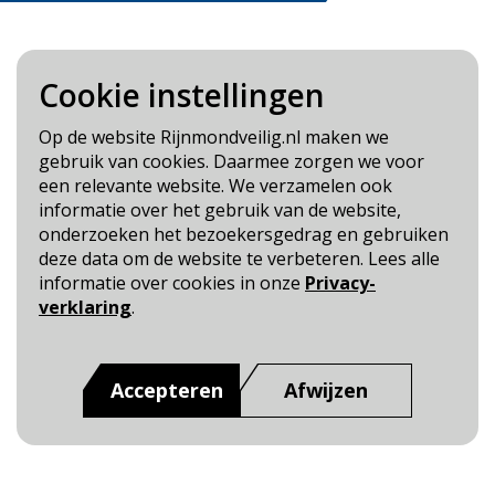
Cookie instellingen
Blijf op de hoogte
Op de website Rijnmondveilig.nl maken we
gebruik van cookies. Daarmee zorgen we voor
Cookie- en Privacybeleid
een relevante website. We verzamelen ook
Toegankelijkheid
informatie over het gebruik van de website,
onderzoeken het bezoekersgedrag en gebruiken
Dit is een website van
:
Veiligheidsregio Rotterdam-
deze data om de website te verbeteren. Lees alle
Rijnmond
informatie over cookies in onze
Privacy-
verklaring
.
Accepteren
Afwijzen