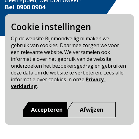
Geen spoed, wel brandweer?
Bel
0900 0904
Veilig Leven?
Cookie instellingen
Bel 0900-8387
Op de website Rijnmondveilig.nl maken we
gebruik van cookies. Daarmee zorgen we voor
een relevante website. We verzamelen ook
informatie over het gebruik van de website,
onderzoeken het bezoekersgedrag en gebruiken
Blijf op de hoogte
deze data om de website te verbeteren. Lees alle
informatie over cookies in onze
Privacy-
Cookie- en Privacybeleid
verklaring
.
Toegankelijkheid
Dit is een website van
:
Veiligheidsregio Rotterdam-
Accepteren
Afwijzen
Rijnmond