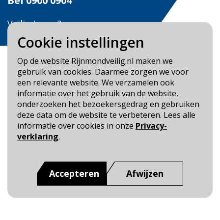
Bel
0900 0904
Veilig Leven?
Bel 0900-8387
Cookie instellingen
Op de website Rijnmondveilig.nl maken we
gebruik van cookies. Daarmee zorgen we voor
een relevante website. We verzamelen ook
informatie over het gebruik van de website,
Blijf op de hoogte
onderzoeken het bezoekersgedrag en gebruiken
deze data om de website te verbeteren. Lees alle
Cookie- en Privacybeleid
informatie over cookies in onze
Privacy-
Toegankelijkheid
verklaring
.
Dit is een website van
:
Veiligheidsregio Rotterdam-
Rijnmond
Accepteren
Afwijzen