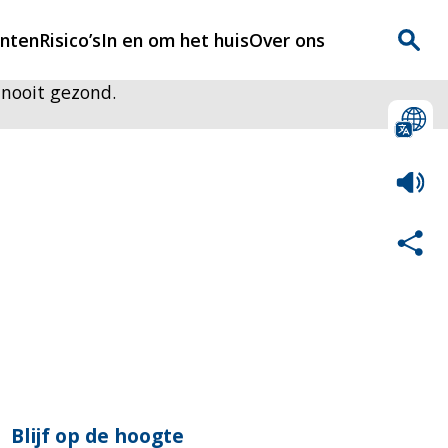
enten
Risico’s
In en om het huis
Over ons
s nooit gezond.
n
Over Rijnmondveilig
?
Nieuws
Veilig Leven
Contact
Blijf op de hoogte