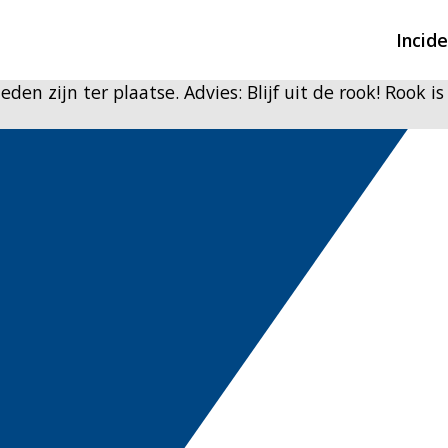
Incid
den zijn ter plaatse. Advies: Blijf uit de rook! Rook i
Overzicht incidente
Hulpdiensten nodig
CIN-meldingen