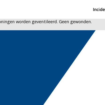
Incid
oningen worden geventileerd. Geen gewonden.
Overzicht incidente
Hulpdiensten nodig
CIN-meldingen