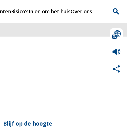
enten
Risico’s
In en om het huis
Over ons
n
Over Rijnmondveilig
?
Nieuws
Veilig Leven
Contact
Blijf op de hoogte