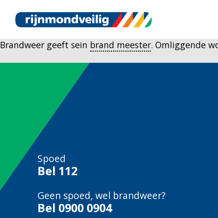
Brandweer geeft sein
brand meester
. Omliggende w
Spoed
Bel
112
Geen spoed, wel brandweer?
Bel
0900 0904