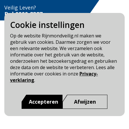
Veilig Leven?
Bel 0900-8387
Cookie instellingen
Op de website Rijnmondveilig.nl maken we
gebruik van cookies. Daarmee zorgen we voor
een relevante website. We verzamelen ook
Blijf op de hoogte
informatie over het gebruik van de website,
onderzoeken het bezoekersgedrag en gebruiken
Cookie- en Privacybeleid
deze data om de website te verbeteren. Lees alle
Toegankelijkheid
informatie over cookies in onze
Privacy-
verklaring
.
Dit is een website van
:
Veiligheidsregio Rotterdam-
Rijnmond
Accepteren
Afwijzen