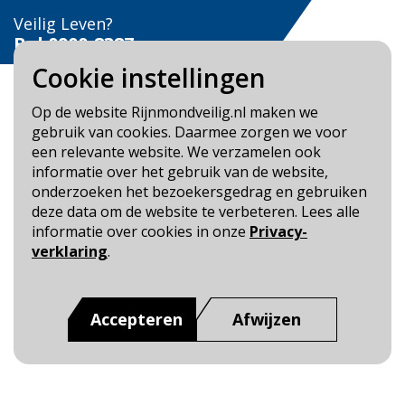
Veilig Leven?
Bel 0900-8387
Cookie instellingen
Op de website Rijnmondveilig.nl maken we
gebruik van cookies. Daarmee zorgen we voor
een relevante website. We verzamelen ook
Blijf op de hoogte
informatie over het gebruik van de website,
onderzoeken het bezoekersgedrag en gebruiken
Cookie- en Privacybeleid
deze data om de website te verbeteren. Lees alle
Toegankelijkheid
informatie over cookies in onze
Privacy-
verklaring
.
Dit is een website van
:
Veiligheidsregio Rotterdam-
Rijnmond
Accepteren
Afwijzen