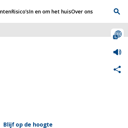
enten
Risico’s
In en om het huis
Over ons
n
Over Rijnmondveilig
?
Nieuws
Veilig Leven
Contact
Blijf op de hoogte