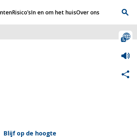
enten
Risico’s
In en om het huis
Over ons
n
Over Rijnmondveilig
?
Nieuws
Veilig Leven
Contact
Blijf op de hoogte