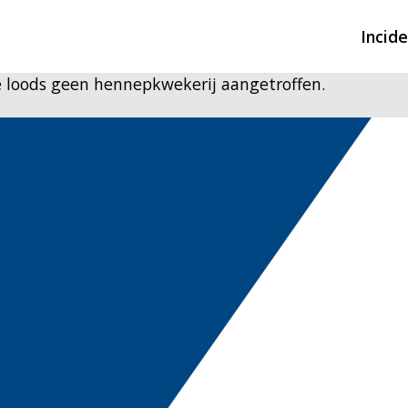
Incid
 de loods geen hennepkwekerij aangetroffen.
Overzicht incidente
Hulpdiensten nodig
CIN-meldingen