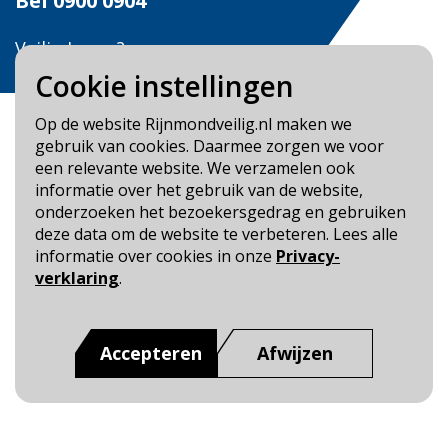
Bel
0900 0904
Veilig Leven?
Bel 0900-8387
Cookie instellingen
Op de website Rijnmondveilig.nl maken we
gebruik van cookies. Daarmee zorgen we voor
een relevante website. We verzamelen ook
informatie over het gebruik van de website,
Blijf op de hoogte
onderzoeken het bezoekersgedrag en gebruiken
deze data om de website te verbeteren. Lees alle
Cookie- en Privacybeleid
informatie over cookies in onze
Privacy-
Toegankelijkheid
verklaring
.
Dit is een website van
:
Veiligheidsregio Rotterdam-
Rijnmond
Accepteren
Afwijzen