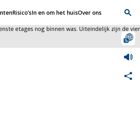
enten
Risico’s
In en om het huis
Over ons
ste etages nog binnen was. Uiteindelijk zijn de vier
n
Over Rijnmondveilig
?
Nieuws
Veilig Leven
Contact