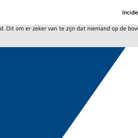
Incid
 Dit om er zeker van te zijn dat niemand op de boven
Overzicht incidente
Hulpdiensten nodig
CIN-meldingen