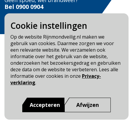
Geen spoed, wel brandweer?
Bel
0900 0904
Veilig Leven?
Cookie instellingen
Bel 0900-8387
Op de website Rijnmondveilig.nl maken we
gebruik van cookies. Daarmee zorgen we voor
een relevante website. We verzamelen ook
informatie over het gebruik van de website,
onderzoeken het bezoekersgedrag en gebruiken
Blijf op de hoogte
deze data om de website te verbeteren. Lees alle
informatie over cookies in onze
Privacy-
Cookie- en Privacybeleid
verklaring
.
Toegankelijkheid
Dit is een website van
:
Veiligheidsregio Rotterdam-
Accepteren
Afwijzen
Rijnmond