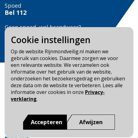
Spoed
Bel
112
Geen spoed, wel brandweer?
Bel
0900 0904
Cookie instellingen
Veilig Leven?
Op de website Rijnmondveilig.nl maken we
Bel 0900-8387
gebruik van cookies. Daarmee zorgen we voor
een relevante website. We verzamelen ook
informatie over het gebruik van de website,
onderzoeken het bezoekersgedrag en gebruiken
deze data om de website te verbeteren. Lees alle
informatie over cookies in onze
Privacy-
Blijf op de hoogte
verklaring
.
Cookie- en Privacybeleid
Toegankelijkheid
Accepteren
Afwijzen
Dit is een website van
:
Veiligheidsregio Rotterdam-