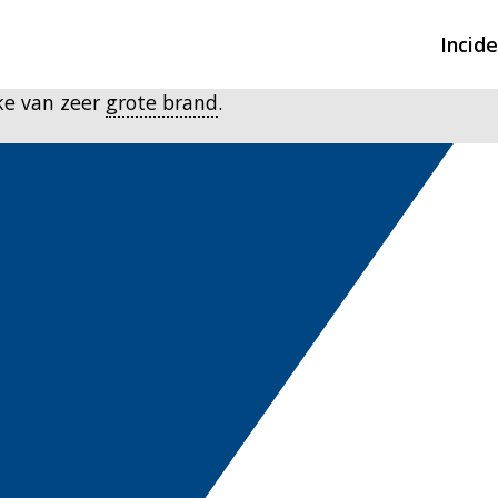
Incid
ke van zeer
grote brand
.
Overzicht incidente
Hulpdiensten nodig
CIN-meldingen