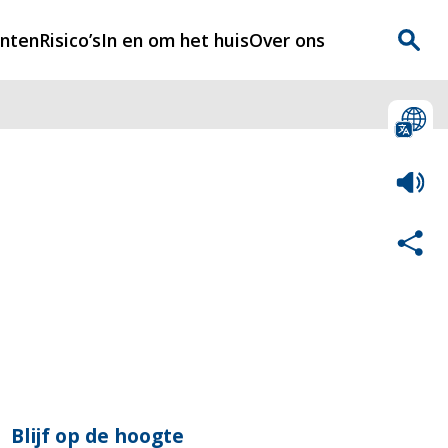
enten
Risico’s
In en om het huis
Over ons
n
Over Rijnmondveilig
?
Nieuws
Veilig Leven
Contact
Blijf op de hoogte