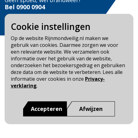
Geen spoed, wel brandweer?
Bel
0900 0904
Veilig Leven?
Cookie instellingen
Bel 0900-8387
Op de website Rijnmondveilig.nl maken we
gebruik van cookies. Daarmee zorgen we voor
een relevante website. We verzamelen ook
informatie over het gebruik van de website,
onderzoeken het bezoekersgedrag en gebruiken
Blijf op de hoogte
deze data om de website te verbeteren. Lees alle
informatie over cookies in onze
Privacy-
Cookie- en Privacybeleid
verklaring
.
Toegankelijkheid
Dit is een website van
:
Veiligheidsregio Rotterdam-
Accepteren
Afwijzen
Rijnmond