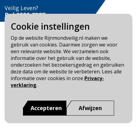
Veilig Leven?
Bel 0900-8387
Cookie instellingen
Op de website Rijnmondveilig.nl maken we
gebruik van cookies. Daarmee zorgen we voor
een relevante website. We verzamelen ook
Blijf op de hoogte
informatie over het gebruik van de website,
onderzoeken het bezoekersgedrag en gebruiken
Cookie- en Privacybeleid
deze data om de website te verbeteren. Lees alle
Toegankelijkheid
informatie over cookies in onze
Privacy-
verklaring
.
Dit is een website van
:
Veiligheidsregio Rotterdam-
Rijnmond
Accepteren
Afwijzen