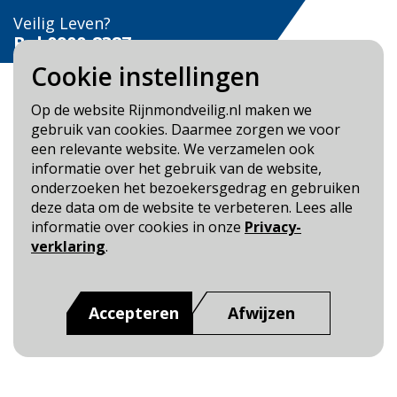
Veilig Leven?
Bel 0900-8387
Cookie instellingen
Op de website Rijnmondveilig.nl maken we
gebruik van cookies. Daarmee zorgen we voor
een relevante website. We verzamelen ook
Blijf op de hoogte
informatie over het gebruik van de website,
onderzoeken het bezoekersgedrag en gebruiken
Cookie- en Privacybeleid
deze data om de website te verbeteren. Lees alle
Toegankelijkheid
informatie over cookies in onze
Privacy-
verklaring
.
Dit is een website van
:
Veiligheidsregio Rotterdam-
Rijnmond
Accepteren
Afwijzen