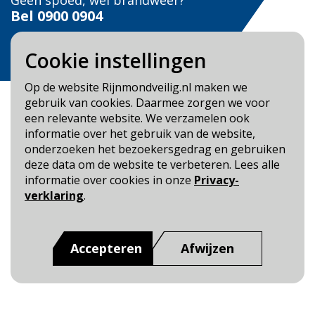
Geen spoed, wel brandweer?
Bel
0900 0904
Veilig Leven?
Cookie instellingen
Bel 0900-8387
Op de website Rijnmondveilig.nl maken we
gebruik van cookies. Daarmee zorgen we voor
een relevante website. We verzamelen ook
informatie over het gebruik van de website,
onderzoeken het bezoekersgedrag en gebruiken
Blijf op de hoogte
deze data om de website te verbeteren. Lees alle
informatie over cookies in onze
Privacy-
Cookie- en Privacybeleid
verklaring
.
Toegankelijkheid
Dit is een website van
:
Veiligheidsregio Rotterdam-
Accepteren
Afwijzen
Rijnmond