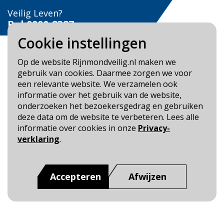
Veilig Leven?
Bel 0900-8387
Cookie instellingen
Op de website Rijnmondveilig.nl maken we
gebruik van cookies. Daarmee zorgen we voor
een relevante website. We verzamelen ook
Blijf op de hoogte
informatie over het gebruik van de website,
onderzoeken het bezoekersgedrag en gebruiken
Cookie- en Privacybeleid
deze data om de website te verbeteren. Lees alle
Toegankelijkheid
informatie over cookies in onze
Privacy-
verklaring
.
Dit is een website van
:
Veiligheidsregio Rotterdam-
Rijnmond
Accepteren
Afwijzen