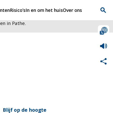
enten
Risico’s
In en om het huis
Over ons
en in Pathe.
n
Over Rijnmondveilig
?
Nieuws
Veilig Leven
Contact
Blijf op de hoogte