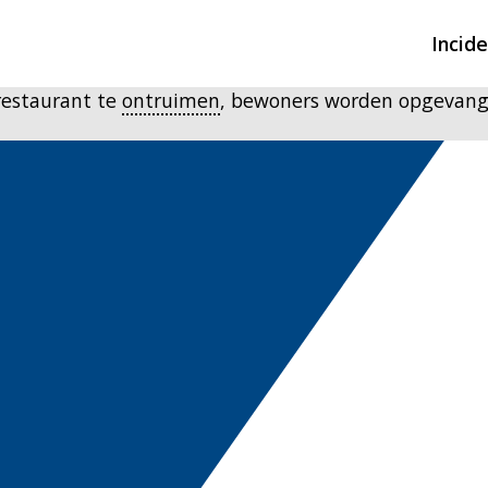
Incid
restaurant te
ontruimen
, bewoners worden opgevang
Overzicht incidente
Hulpdiensten nodig
CIN-meldingen