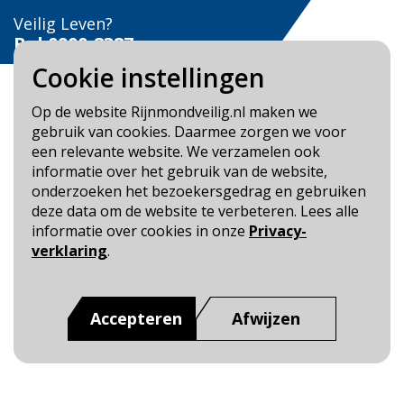
Veilig Leven?
Bel 0900-8387
Cookie instellingen
Op de website Rijnmondveilig.nl maken we
gebruik van cookies. Daarmee zorgen we voor
een relevante website. We verzamelen ook
Blijf op de hoogte
informatie over het gebruik van de website,
onderzoeken het bezoekersgedrag en gebruiken
Cookie- en Privacybeleid
deze data om de website te verbeteren. Lees alle
Toegankelijkheid
informatie over cookies in onze
Privacy-
verklaring
.
Dit is een website van
:
Veiligheidsregio Rotterdam-
Rijnmond
Accepteren
Afwijzen