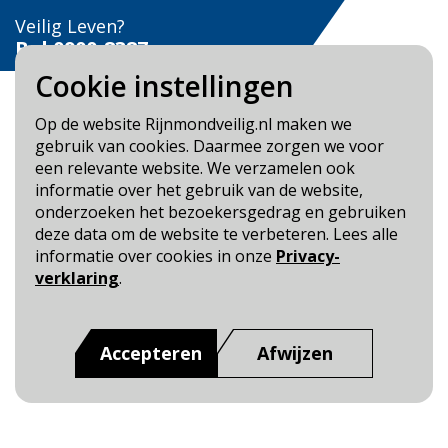
Veilig Leven?
Bel 0900-8387
Cookie instellingen
Op de website Rijnmondveilig.nl maken we
gebruik van cookies. Daarmee zorgen we voor
een relevante website. We verzamelen ook
Blijf op de hoogte
informatie over het gebruik van de website,
onderzoeken het bezoekersgedrag en gebruiken
Cookie- en Privacybeleid
deze data om de website te verbeteren. Lees alle
Toegankelijkheid
informatie over cookies in onze
Privacy-
verklaring
.
Dit is een website van
:
Veiligheidsregio Rotterdam-
Rijnmond
Accepteren
Afwijzen