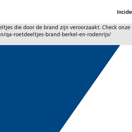
Incid
ltjes die door de brand zijn veroorzaakt. Check onze
fen/qa-roetdeeltjes-brand-berkel-en-rodenrijs/
Overzicht incidente
Hulpdiensten nodig
CIN-meldingen