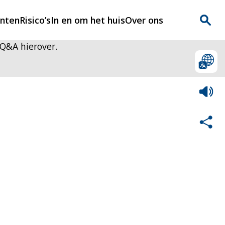
enten
Risico’s
In en om het huis
Over ons
 Q&A hierover.
n
Over Rijnmondveilig
?
Nieuws
Veilig Leven
Contact