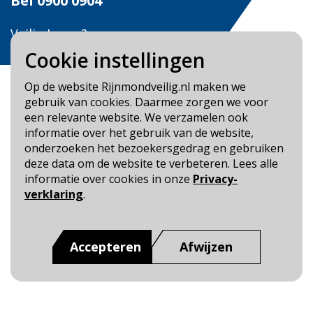
Bel
0900 0904
Veilig Leven?
Bel 0900-8387
Cookie instellingen
Op de website Rijnmondveilig.nl maken we
gebruik van cookies. Daarmee zorgen we voor
een relevante website. We verzamelen ook
informatie over het gebruik van de website,
Blijf op de hoogte
onderzoeken het bezoekersgedrag en gebruiken
deze data om de website te verbeteren. Lees alle
Cookie- en Privacybeleid
informatie over cookies in onze
Privacy-
Toegankelijkheid
verklaring
.
Dit is een website van
:
Veiligheidsregio Rotterdam-
Rijnmond
Accepteren
Afwijzen