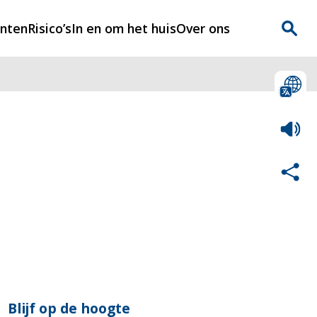
enten
Risico’s
In en om het huis
Over ons
n
Over Rijnmondveilig
?
Nieuws
Veilig Leven
Contact
Blijf op de hoogte