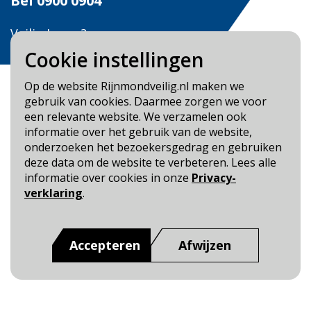
Bel
0900 0904
Veilig Leven?
Bel 0900-8387
Cookie instellingen
Op de website Rijnmondveilig.nl maken we
gebruik van cookies. Daarmee zorgen we voor
een relevante website. We verzamelen ook
informatie over het gebruik van de website,
Blijf op de hoogte
onderzoeken het bezoekersgedrag en gebruiken
deze data om de website te verbeteren. Lees alle
Cookie- en Privacybeleid
informatie over cookies in onze
Privacy-
Toegankelijkheid
verklaring
.
Dit is een website van
:
Veiligheidsregio Rotterdam-
Rijnmond
Accepteren
Afwijzen