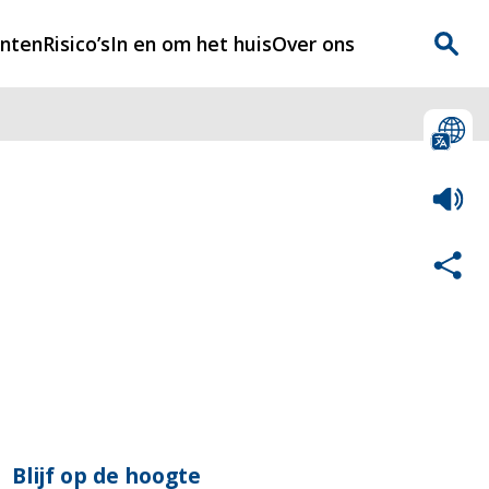
enten
Risico’s
In en om het huis
Over ons
n
Over Rijnmondveilig
?
Nieuws
Veilig Leven
Contact
Blijf op de hoogte