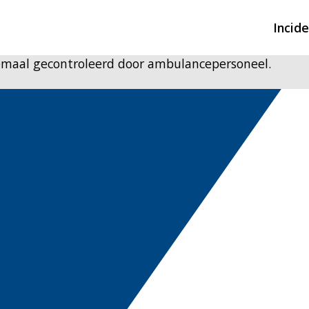
Incid
lemaal gecontroleerd door ambulancepersoneel.
Overzicht incidente
Hulpdiensten nodig
CIN-meldingen