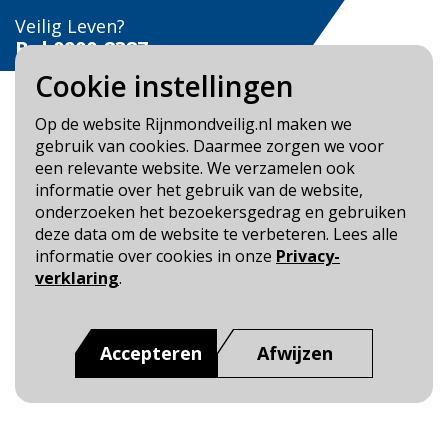
Veilig Leven?
Bel 0900-8387
Cookie instellingen
Op de website Rijnmondveilig.nl maken we
gebruik van cookies. Daarmee zorgen we voor
een relevante website. We verzamelen ook
Blijf op de hoogte
informatie over het gebruik van de website,
onderzoeken het bezoekersgedrag en gebruiken
Cookie- en Privacybeleid
deze data om de website te verbeteren. Lees alle
Toegankelijkheid
informatie over cookies in onze
Privacy-
verklaring
.
Dit is een website van
:
Veiligheidsregio Rotterdam-
Rijnmond
Accepteren
Afwijzen