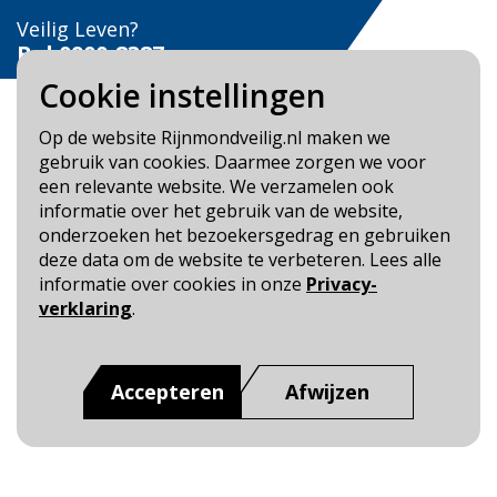
Veilig Leven?
Bel 0900-8387
Cookie instellingen
Op de website Rijnmondveilig.nl maken we
gebruik van cookies. Daarmee zorgen we voor
een relevante website. We verzamelen ook
Blijf op de hoogte
informatie over het gebruik van de website,
onderzoeken het bezoekersgedrag en gebruiken
Cookie- en Privacybeleid
deze data om de website te verbeteren. Lees alle
Toegankelijkheid
informatie over cookies in onze
Privacy-
verklaring
.
Dit is een website van
:
Veiligheidsregio Rotterdam-
Rijnmond
Accepteren
Afwijzen