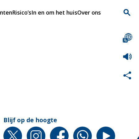
enten
Risico’s
In en om het huis
Over ons
n
Over Rijnmondveilig
?
Nieuws
Veilig Leven
Contact
Blijf op de hoogte