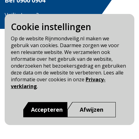
Bel
0900 0904
Veilig Leven?
Bel 0900-8387
Cookie instellingen
Op de website Rijnmondveilig.nl maken we
gebruik van cookies. Daarmee zorgen we voor
een relevante website. We verzamelen ook
informatie over het gebruik van de website,
Blijf op de hoogte
onderzoeken het bezoekersgedrag en gebruiken
deze data om de website te verbeteren. Lees alle
Cookie- en Privacybeleid
informatie over cookies in onze
Privacy-
Toegankelijkheid
verklaring
.
Dit is een website van
:
Veiligheidsregio Rotterdam-
Rijnmond
Accepteren
Afwijzen