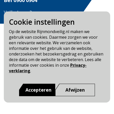
Bel
0900 0904
Veilig Leven?
Bel 0900-8387
Cookie instellingen
Op de website Rijnmondveilig.nl maken we
gebruik van cookies. Daarmee zorgen we voor
een relevante website. We verzamelen ook
informatie over het gebruik van de website,
Blijf op de hoogte
onderzoeken het bezoekersgedrag en gebruiken
deze data om de website te verbeteren. Lees alle
Cookie- en Privacybeleid
informatie over cookies in onze
Privacy-
Toegankelijkheid
verklaring
.
Dit is een website van
:
Veiligheidsregio Rotterdam-
Rijnmond
Accepteren
Afwijzen