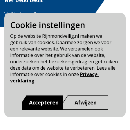
Bel
0900 0904
Veilig Leven?
Bel 0900-8387
Cookie instellingen
Op de website Rijnmondveilig.nl maken we
gebruik van cookies. Daarmee zorgen we voor
een relevante website. We verzamelen ook
informatie over het gebruik van de website,
Blijf op de hoogte
onderzoeken het bezoekersgedrag en gebruiken
deze data om de website te verbeteren. Lees alle
Cookie- en Privacybeleid
informatie over cookies in onze
Privacy-
Toegankelijkheid
verklaring
.
Dit is een website van
:
Veiligheidsregio Rotterdam-
Rijnmond
Accepteren
Afwijzen