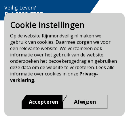
Veilig Leven?
Bel 0900-8387
Cookie instellingen
Op de website Rijnmondveilig.nl maken we
gebruik van cookies. Daarmee zorgen we voor
een relevante website. We verzamelen ook
Blijf op de hoogte
informatie over het gebruik van de website,
onderzoeken het bezoekersgedrag en gebruiken
Cookie- en Privacybeleid
deze data om de website te verbeteren. Lees alle
Toegankelijkheid
informatie over cookies in onze
Privacy-
verklaring
.
Dit is een website van
:
Veiligheidsregio Rotterdam-
Rijnmond
Accepteren
Afwijzen