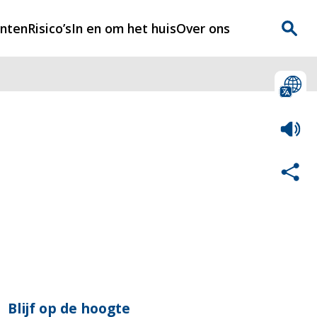
enten
Risico’s
In en om het huis
Over ons
n
Over Rijnmondveilig
?
Nieuws
Veilig Leven
Contact
Blijf op de hoogte