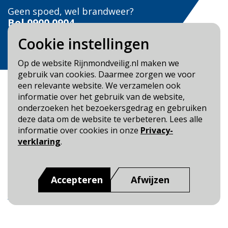
Geen spoed, wel brandweer?
Bel
0900 0904
Cookie instellingen
Veilig Leven?
Bel 0900-8387
Op de website Rijnmondveilig.nl maken we
gebruik van cookies. Daarmee zorgen we voor
een relevante website. We verzamelen ook
informatie over het gebruik van de website,
onderzoeken het bezoekersgedrag en gebruiken
deze data om de website te verbeteren. Lees alle
Blijf op de hoogte
informatie over cookies in onze
Privacy-
verklaring
.
Cookie- en Privacybeleid
Toegankelijkheid
Accepteren
Afwijzen
Dit is een website van
:
Veiligheidsregio Rotterdam-
Rijnmond