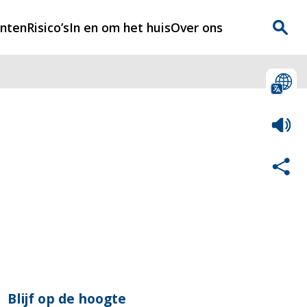
enten
Risico’s
In en om het huis
Over ons
n
Over Rijnmondveilig
?
Nieuws
Veilig Leven
Contact
Blijf op de hoogte