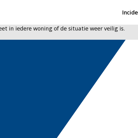
Incid
 in iedere woning of de situatie weer veilig is.
Overzicht incidente
Hulpdiensten nodig
CIN-meldingen