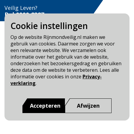
Veilig Leven?
Bel 0900-8387
Cookie instellingen
Op de website Rijnmondveilig.nl maken we
gebruik van cookies. Daarmee zorgen we voor
een relevante website. We verzamelen ook
Blijf op de hoogte
informatie over het gebruik van de website,
onderzoeken het bezoekersgedrag en gebruiken
Cookie- en Privacybeleid
deze data om de website te verbeteren. Lees alle
Toegankelijkheid
informatie over cookies in onze
Privacy-
verklaring
.
Dit is een website van
:
Veiligheidsregio Rotterdam-
Rijnmond
Accepteren
Afwijzen