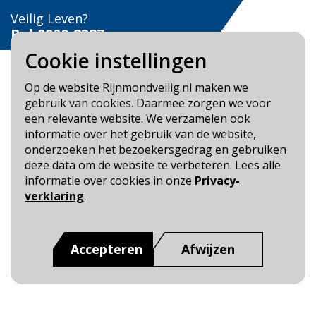
Veilig Leven?
Bel 0900-8387
Cookie instellingen
Op de website Rijnmondveilig.nl maken we
gebruik van cookies. Daarmee zorgen we voor
een relevante website. We verzamelen ook
Blijf op de hoogte
informatie over het gebruik van de website,
onderzoeken het bezoekersgedrag en gebruiken
Cookie- en Privacybeleid
deze data om de website te verbeteren. Lees alle
Toegankelijkheid
informatie over cookies in onze
Privacy-
verklaring
.
Dit is een website van
:
Veiligheidsregio Rotterdam-
Rijnmond
Accepteren
Afwijzen