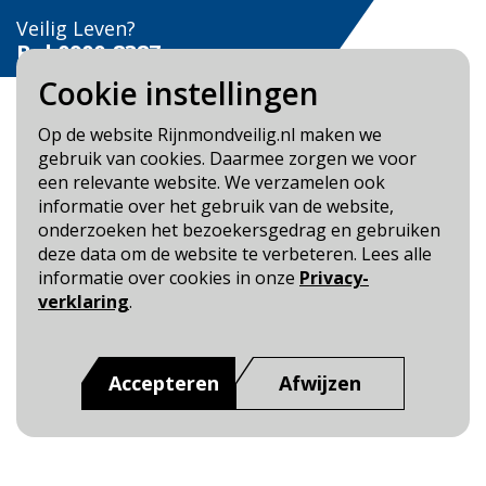
Veilig Leven?
Bel 0900-8387
Cookie instellingen
Op de website Rijnmondveilig.nl maken we
gebruik van cookies. Daarmee zorgen we voor
een relevante website. We verzamelen ook
Blijf op de hoogte
informatie over het gebruik van de website,
onderzoeken het bezoekersgedrag en gebruiken
Cookie- en Privacybeleid
deze data om de website te verbeteren. Lees alle
Toegankelijkheid
informatie over cookies in onze
Privacy-
verklaring
.
Dit is een website van
:
Veiligheidsregio Rotterdam-
Rijnmond
Accepteren
Afwijzen