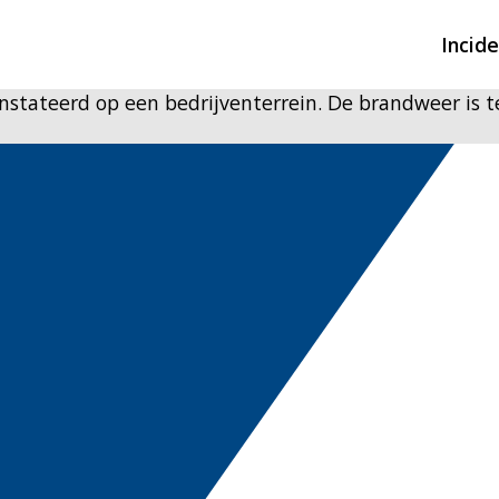
Incid
stateerd op een bedrijventerrein. De brandweer is t
Overzicht incidente
Hulpdiensten nodig
CIN-meldingen