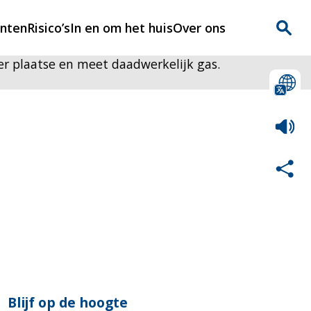
enten
Risico’s
In en om het huis
Over ons
er plaatse en meet daadwerkelijk gas.
n
Over Rijnmondveilig
?
Nieuws
Veilig Leven
Contact
Blijf op de hoogte