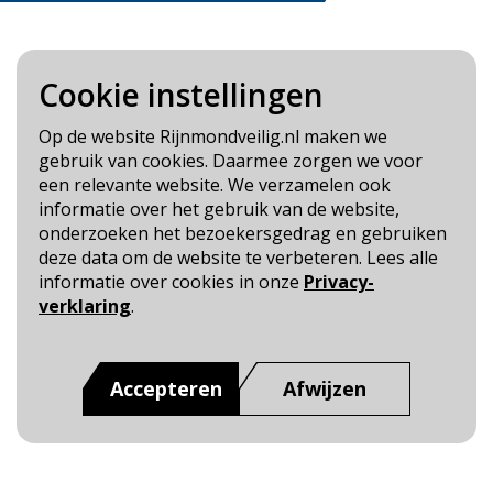
Cookie instellingen
Blijf op de hoogte
Op de website Rijnmondveilig.nl maken we
gebruik van cookies. Daarmee zorgen we voor
Cookie- en Privacybeleid
een relevante website. We verzamelen ook
Toegankelijkheid
informatie over het gebruik van de website,
onderzoeken het bezoekersgedrag en gebruiken
Dit is een website van
:
Veiligheidsregio Rotterdam-
deze data om de website te verbeteren. Lees alle
Rijnmond
informatie over cookies in onze
Privacy-
verklaring
.
Accepteren
Afwijzen