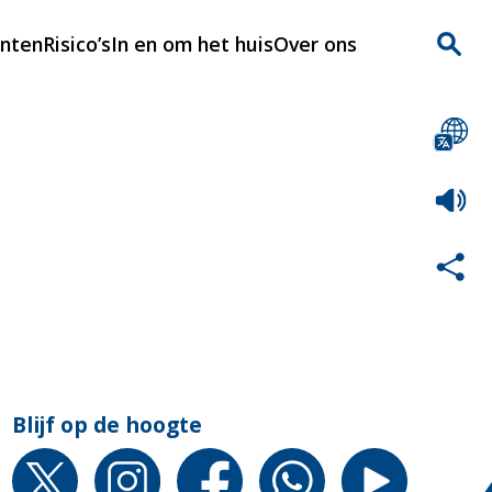
enten
Risico’s
In en om het huis
Over ons
n
Over Rijnmondveilig
?
Nieuws
Veilig Leven
Contact
Blijf op de hoogte