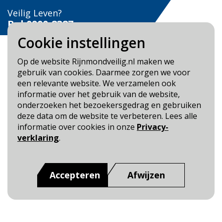
Veilig Leven?
Bel 0900-8387
Cookie instellingen
Op de website Rijnmondveilig.nl maken we
gebruik van cookies. Daarmee zorgen we voor
een relevante website. We verzamelen ook
Blijf op de hoogte
informatie over het gebruik van de website,
onderzoeken het bezoekersgedrag en gebruiken
Cookie- en Privacybeleid
deze data om de website te verbeteren. Lees alle
Toegankelijkheid
informatie over cookies in onze
Privacy-
verklaring
.
Dit is een website van
:
Veiligheidsregio Rotterdam-
Rijnmond
Accepteren
Afwijzen