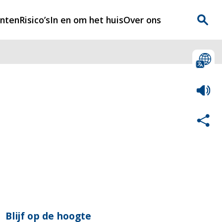
enten
Risico’s
In en om het huis
Over ons
n
Over Rijnmondveilig
?
Nieuws
Veilig Leven
Contact
Blijf op de hoogte